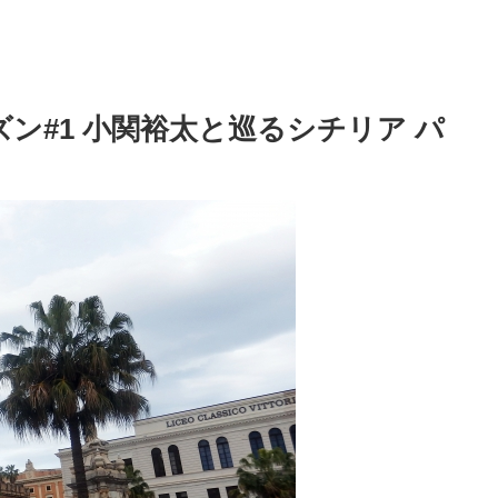
ン#1 小関裕太と巡るシチリア パ