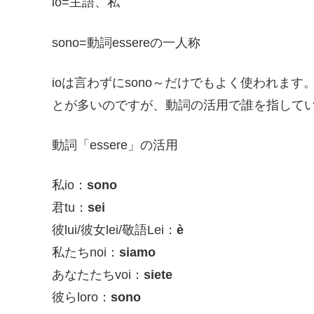
io=主語、私
sono=動詞essereの一人称
ioは言わずにsono～だけでもよく使われま
とが多いのですが、動詞の活用で誰を指して
動詞「essere」の活用
私io：
sono
君tu：
sei
彼lui/彼女lei/敬語Lei：
è
私たちnoi：
siamo
あなたたちvoi：
siete
彼らloro：
sono