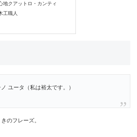
心地クアットロ・カンティ
木工職人
 ソーノ ユータ（私は裕太です。）
ときのフレーズ。