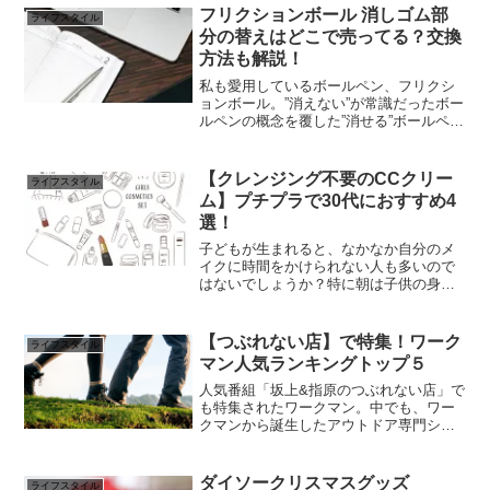
の価格は？ワークマンではこれまで、ワ
フリクションボール 消しゴム部
ライフスタイル
ークマンプラス...
分の替えはどこで売ってる？交換
方法も解説！
私も愛用しているボールペン、フリクシ
ョンボール。”消えない”が常識だったボー
ルペンの概念を覆した”消せる”ボールペ
ン、消せるからと言ってどれだけ書き間
違えているのか？使ううちに消しゴム部
分が削れてしまうことも。そうなると消
【クレンジング不要のCCクリー
ライフスタイル
しづらくなったり、...
ム】プチプラで30代におすすめ4
選！
子どもが生まれると、なかなか自分のメ
イクに時間をかけられない人も多いので
はないでしょうか？特に朝は子供の身支
度や準備でバタバタ、気が付いたらメイ
クする時間がない！なんてことも。私自
身も2児の母ですが、特に子どもが小さい
【つぶれない店】で特集！ワーク
ライフスタイル
とゆっくりクレンジング...
マン人気ランキングトップ５
人気番組「坂上&指原のつぶれない店」で
も特集されたワークマン。中でも、ワー
クマンから誕生したアウトドア専門ショ
ップ「ワークマンプラス」の人気ランキ
ングトップ５をご紹介します。ワークマ
ンプラス人気ランキング【トップ5 】フ
ダイソークリスマスグッズ
ライフスタイル