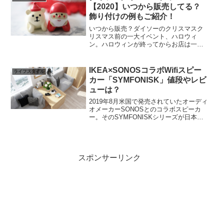
ァイングリップシュー...
【2020】いつから販売してる？
飾り付けの例もご紹介！
いつから販売？ダイソーのクリスマスク
リスマス前の一大イベント、ハロウィ
ン。ハロウィンが終ってからお店は一気
にクリスマスへと様変わりするイメージ
ですが、実はハロウィン前の10月中旬ご
ろからクリスマスグッズも販売が始まり
IKEA×SONOSコラボWifiスピー
ライフスタイル
ます。ハロウィン目前の1...
カー「SYMFONISK」値段やレビ
ューは？
2019年8月米国で発売されていたオーディ
オメーカーSONOSとのコラボスピーカ
ー。そのSYMFONISKシリーズが日本で
もついに販売開始に！最新情報と共に米
国版レビューなどをまとめました。日本
は2月1日発売！スマートスピーカー
SYMFON...
スポンサーリンク